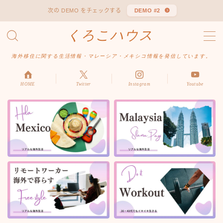
次の DEMO をチェックする
DEMO #2
くろこハウス
MENU
お問い合わせ
海外移住に関する生活情報・マレーシア・メキシコ情報を発信しています。
デモプリセット記事 #1
デモプリセット記事 Part04
デモプリセット記事 Part06
HOME
Twitter
Instagram
Youtube
プライバシーポリシー
利用規約／特定商取引法に基づく表記
有料記事の決済完了ページ
はじめての方へ