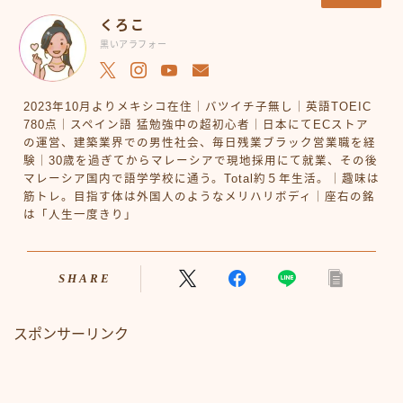
くろこ
黒いアラフォー
2023年10月よりメキシコ在住｜バツイチ子無し｜英語TOEIC
780点｜スペイン語 猛勉強中の超初心者｜日本にてECストア
の運営、建築業界での男性社会、毎日残業ブラック営業職を経
験｜30歳を過ぎてからマレーシアで現地採用にて就業、その後
マレーシア国内で語学学校に通う。Total約５年生活。｜趣味は
筋トレ。目指す体は外国人のようなメリハリボディ｜座右の銘
は「人生一度きり」
SHARE
スポンサーリンク