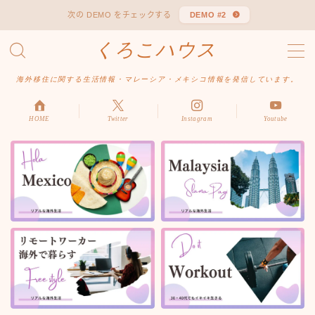
次の DEMO をチェックする
DEMO #2
くろこハウス
MENU
お問い合わせ
海外移住に関する生活情報・マレーシア・メキシコ情報を発信しています。
デモプリセット記事 #1
デモプリセット記事 Part04
デモプリセット記事 Part06
HOME
Twitter
Instagram
Youtube
プライバシーポリシー
利用規約／特定商取引法に基づく表記
有料記事の決済完了ページ
はじめての方へ