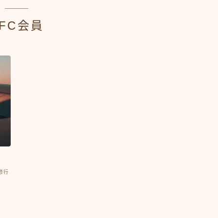
FC会員
C修行