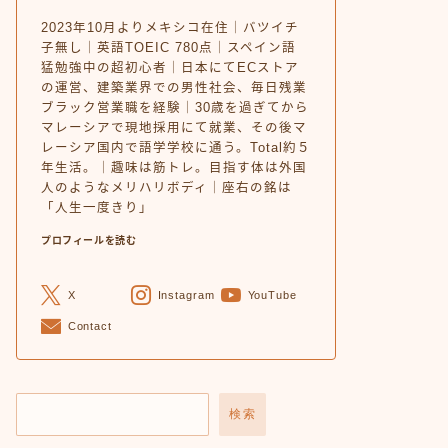
2023年10月よりメキシコ在住｜バツイチ
子無し｜英語TOEIC 780点｜スペイン語
猛勉強中の超初心者｜日本にてECストア
の運営、建築業界での男性社会、毎日残業
ブラック営業職を経験｜30歳を過ぎてから
マレーシアで現地採用にて就業、その後マ
レーシア国内で語学学校に通う。Total約５
年生活。｜趣味は筋トレ。目指す体は外国
人のようなメリハリボディ｜座右の銘は
「人生一度きり」
プロフィールを読む
X
Instagram
YouTube
Contact
検索