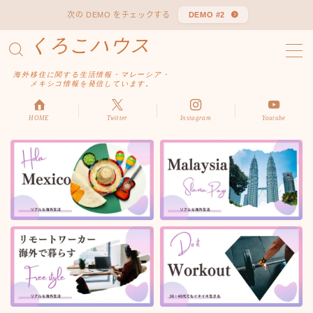
次の DEMO をチェックする
DEMO #2
くろこハウス
MENU
お問い合わせ
海外移住に関する生活情報・マレーシア・
デモプリセット記事 #1
メキシコ情報を発信しています。
デモプリセット記事 Part04
デモプリセット記事 Part06
HOME
Twitter
Instagram
Youtube
プライバシーポリシー
利用規約／特定商取引法に基づく表記
有料記事の決済完了ページ
はじめての方へ