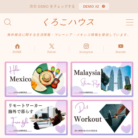
次の DEMO をチェックする
DEMO #2
くろこハウス
MENU
お問い合わせ
海外移住に関する生活情報・マレーシア・メキシコ情報を発信しています。
デモプリセット記事 #1
デモプリセット記事 Part04
デモプリセット記事 Part06
HOME
Twitter
Instagram
Youtube
プライバシーポリシー
利用規約／特定商取引法に基づく表記
有料記事の決済完了ページ
はじめての方へ