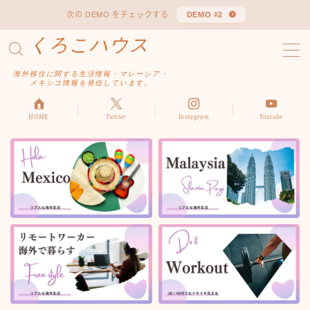
次の DEMO をチェックする
DEMO #2
くろこハウス
MENU
お問い合わせ
海外移住に関する生活情報・マレーシア・
デモプリセット記事 #1
メキシコ情報を発信しています。
デモプリセット記事 Part04
デモプリセット記事 Part06
HOME
Twitter
Instagram
Youtube
プライバシーポリシー
利用規約／特定商取引法に基づく表記
有料記事の決済完了ページ
はじめての方へ