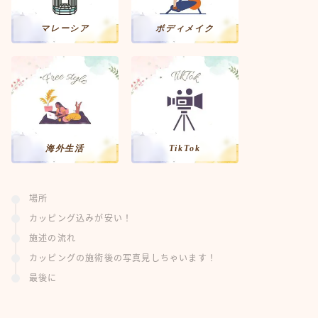
マレーシア
ボディメイク
海外生活
TikTok
場所
カッピング込みが安い！
施述の流れ
カッピングの施術後の写真見しちゃいます！
最後に