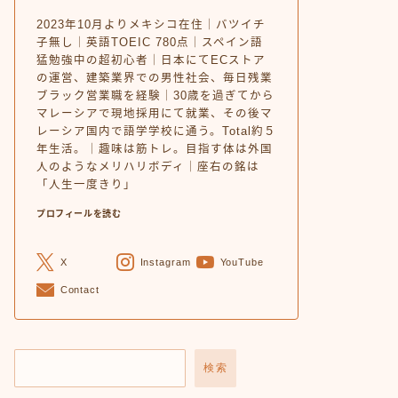
2023年10月よりメキシコ在住｜バツイチ
子無し｜英語TOEIC 780点｜スペイン語
猛勉強中の超初心者｜日本にてECストア
の運営、建築業界での男性社会、毎日残業
ブラック営業職を経験｜30歳を過ぎてから
マレーシアで現地採用にて就業、その後マ
レーシア国内で語学学校に通う。Total約５
年生活。｜趣味は筋トレ。目指す体は外国
人のようなメリハリボディ｜座右の銘は
「人生一度きり」
プロフィールを読む
X
Instagram
YouTube
Contact
検索