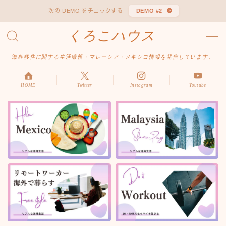
次の DEMO をチェックする
DEMO #2
くろこハウス
MENU
お問い合わせ
海外移住に関する生活情報・マレーシア・メキシコ情報を発信しています。
デモプリセット記事 #1
デモプリセット記事 Part04
デモプリセット記事 Part06
HOME
Twitter
Instagram
Youtube
プライバシーポリシー
利用規約／特定商取引法に基づく表記
有料記事の決済完了ページ
はじめての方へ