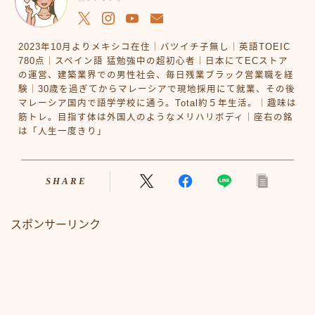
2023年10月よりメキシコ在住｜バツイチ子無し｜英語TOEIC
780点｜スペイン語 猛勉強中の超初心者｜日本にてECストア
の運営、建築業界での男性社会、毎日残業ブラック営業職を経
験｜30歳を過ぎてからマレーシアで現地採用にて就業、その後
マレーシア国内で語学学校に通う。Total約５年生活。｜趣味は
筋トレ。目指す体は外国人のようなメリハリボディ｜座右の銘
は「人生一度きり」
SHARE
スポンサーリンク