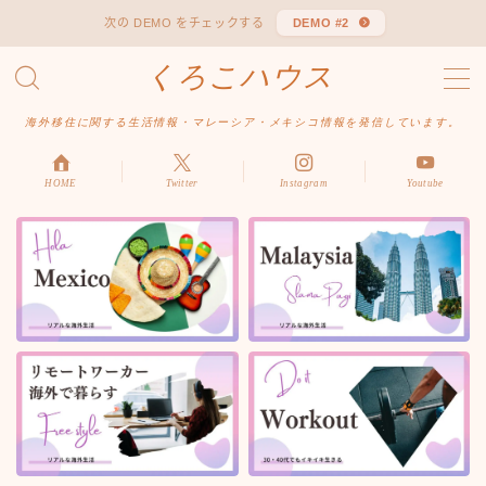
次の DEMO をチェックする
DEMO #2
くろこハウス
MENU
お問い合わせ
海外移住に関する生活情報・マレーシア・メキシコ情報を発信しています。
デモプリセット記事 #1
デモプリセット記事 Part04
デモプリセット記事 Part06
HOME
Twitter
Instagram
Youtube
プライバシーポリシー
利用規約／特定商取引法に基づく表記
有料記事の決済完了ページ
はじめての方へ