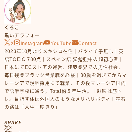
くろこ
黒いアラフォー
X
Instagram
YouTube
Contact
2023年10月よりメキシコ在住｜バツイチ子無し｜英
語TOEIC 780点｜スペイン語 猛勉強中の超初心者｜
日本にてECストアの運営、建築業界での男性社会、
毎日残業ブラック営業職を経験｜30歳を過ぎてからマ
レーシアで現地採用にて就業、その後マレーシア国内
で語学学校に通う。Total約５年生活。｜趣味は筋ト
レ。目指す体は外国人のようなメリハリボディ｜座右
の銘は「人生一度きり」
SHARE
X