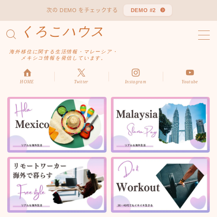
次の DEMO をチェックする
DEMO #2
くろこハウス
MENU
お問い合わせ
海外移住に関する生活情報・マレーシア・
デモプリセット記事 #1
メキシコ情報を発信しています。
デモプリセット記事 Part04
デモプリセット記事 Part06
HOME
Twitter
Instagram
Youtube
プライバシーポリシー
利用規約／特定商取引法に基づく表記
有料記事の決済完了ページ
はじめての方へ