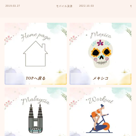
2019.03.27
2022.10.03
モバイル決済
モバ
TOPへ戻る
メキシコ