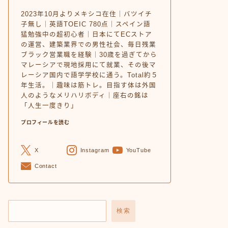
2023年10月よりメキシコ在住｜バツイチ
子無し｜英語TOEIC 780点｜スペイン語
猛勉強中の超初心者｜日本にてECストア
の運営、建築業界での男性社会、毎日残業
ブラック営業職を経験｜30歳を過ぎてから
マレーシアで現地採用にて就業、その後マ
レーシア国内で語学学校に通う。Total約５
年生活。｜趣味は筋トレ。目指す体は外国
人のようなメリハリボディ｜座右の銘は
「人生一度きり」
プロフィールを読む
X
Instagram
YouTube
Contact
検索