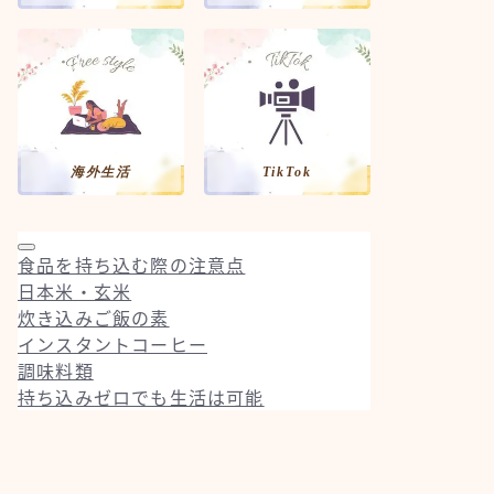
海外生活
TikTok
食品を持ち込む際の注意点
日本米・玄米
炊き込みご飯の素
インスタントコーヒー
調味料類
持ち込みゼロでも生活は可能