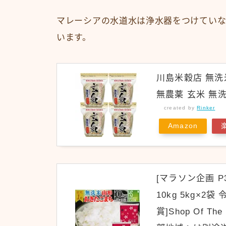
マレーシアの水道水は浄水器をつけていな
います。
川島米穀店 無洗
無農薬 玄米 無洗
created by
Rinker
Amazon
[マラソン企画 
10kg 5kg×2
賞]Shop Of 