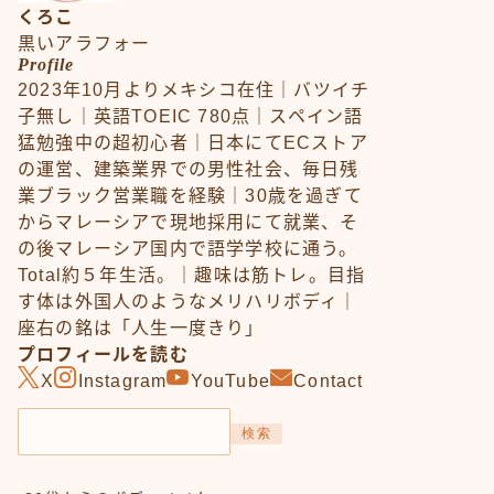
くろこ
黒いアラフォー
Profile
2023年10月よりメキシコ在住｜バツイチ
子無し｜英語TOEIC 780点｜スペイン語
猛勉強中の超初心者｜日本にてECストア
の運営、建築業界での男性社会、毎日残
業ブラック営業職を経験｜30歳を過ぎて
からマレーシアで現地採用にて就業、そ
の後マレーシア国内で語学学校に通う。
Total約５年生活。｜趣味は筋トレ。目指
す体は外国人のようなメリハリボディ｜
座右の銘は「人生一度きり」
プロフィールを読む
X
Instagram
YouTube
Contact
検索