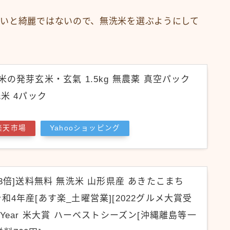
いと綺麗ではないので、無洗米を選ぶようにして
米の発芽玄米・玄氣 1.5kg 無農薬 真空パック
米 4パック
楽天市場
Yahooショッピング
P3倍]送料無料 無洗米 山形県産 あきたこまち
袋 令和4年産[あす楽_土曜営業][2022グルメ大賞受
The Year 米大賞 ハーベストシーズン[沖縄離島等一