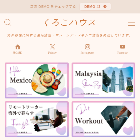
次の DEMO をチェックする
DEMO #2
くろこハウス
MENU
お問い合わせ
海外移住に関する生活情報・マレーシア・メキシコ情報を発信しています。
デモプリセット記事 #1
デモプリセット記事 Part04
デモプリセット記事 Part06
HOME
Twitter
Instagram
Youtube
プライバシーポリシー
利用規約／特定商取引法に基づく表記
有料記事の決済完了ページ
はじめての方へ