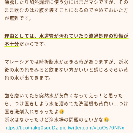
沸騰したり加熱調理に使う分にはまだマシですが、その
まま飲むのはお腹を壊すことになるのでやめておいた方
が無難です。
理由としては、水道管が汚れていたり濾過処理の設備が
不十分
だからです。
マレーシアでは時折断水が起きる時がありますが、断水
後の水の色をみると飲まない方がいいと感じるぐらい黄
色の水が出てきます。
歯を磨いてたら突然水が黄色くなってえっ！と思った
ら、つけ置きしよう水を溜めてた洗濯機も黄色い…つけ
置き洗剤入れちゃったよ
断水はなかったけど浄水場の問題のせいかな
https://t.co/nakq0sudDz
pic.twitter.com/yLuOs70NNx