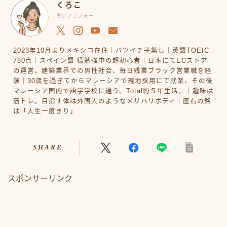
くろこ
黒いアラフォー
2023年10月よりメキシコ在住｜バツイチ子無し｜英語TOEIC
780点｜スペイン語 猛勉強中の超初心者｜日本にてECストア
の運営、建築業界での男性社会、毎日残業ブラック営業職を経
験｜30歳を過ぎてからマレーシアで現地採用にて就業、その後
マレーシア国内で語学学校に通う。Total約５年生活。｜趣味は
筋トレ。目指す体は外国人のようなメリハリボディ｜座右の銘
は「人生一度きり」
SHARE
スポンサーリンク