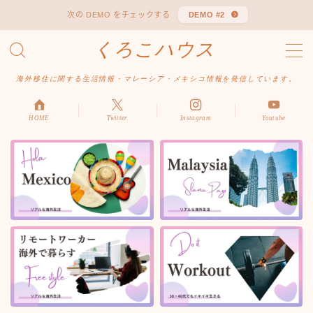
次の DEMO をチェックする
DEMO #2
くろこハウス
MENU
お問い合わせ
海外移住に関する生活情報・マレーシア・メキシコ情報を発信しています。
デモプリセット記事 #1
デモプリセット記事 Part04
デモプリセット記事 Part06
HOME
Twitter
Instagram
Youtube
プライバシーポリシー
利用規約／特定商取引法に基づく表記
有料記事の決済完了ページ
はじめての方へ