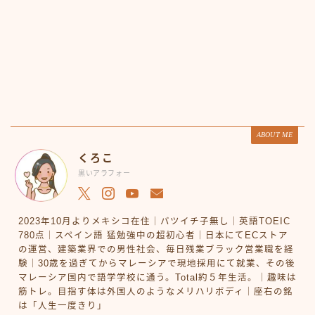
ABOUT ME
くろこ
黒いアラフォー
2023年10月よりメキシコ在住｜バツイチ子無し｜英語TOEIC
780点｜スペイン語 猛勉強中の超初心者｜日本にてECストア
の運営、建築業界での男性社会、毎日残業ブラック営業職を経
験｜30歳を過ぎてからマレーシアで現地採用にて就業、その後
マレーシア国内で語学学校に通う。Total約５年生活。｜趣味は
筋トレ。目指す体は外国人のようなメリハリボディ｜座右の銘
は「人生一度きり」