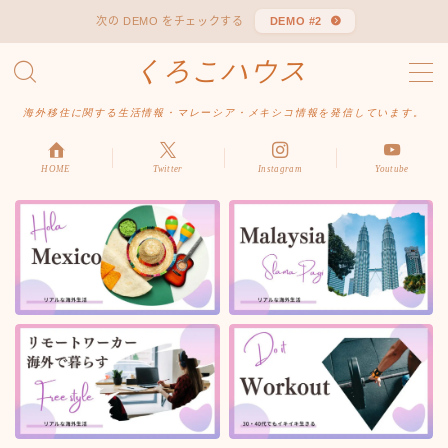
次の DEMO をチェックする
DEMO #2
くろこハウス
MENU
お問い合わせ
海外移住に関する生活情報・マレーシア・メキシコ情報を発信しています。
デモプリセット記事 #1
デモプリセット記事 Part04
デモプリセット記事 Part06
HOME
Twitter
Instagram
Youtube
プライバシーポリシー
利用規約／特定商取引法に基づく表記
有料記事の決済完了ページ
はじめての方へ