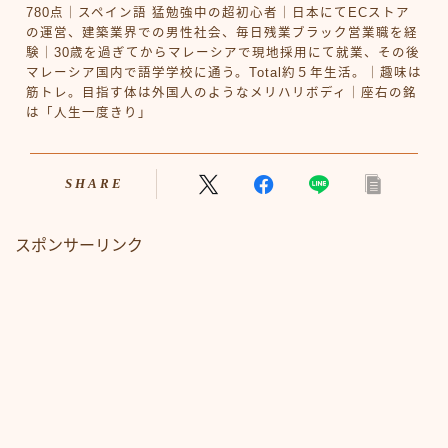
780点｜スペイン語 猛勉強中の超初心者｜日本にてECストア
の運営、建築業界での男性社会、毎日残業ブラック営業職を経
験｜30歳を過ぎてからマレーシアで現地採用にて就業、その後
マレーシア国内で語学学校に通う。Total約５年生活。｜趣味は
筋トレ。目指す体は外国人のようなメリハリボディ｜座右の銘
は「人生一度きり」
SHARE
スポンサーリンク