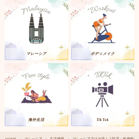
マレーシア
ボディメイク
Follow Me
海外生活
TikTok
HOME
マレーシア
生活情報
マレーシアでは必須！？除湿・乾燥剤は
＞
＞
＞