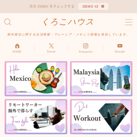
次の DEMO をチェックする
DEMO #2
くろこハウス
MENU
お問い合わせ
海外移住に関する生活情報・マレーシア・メキシコ情報を発信しています。
デモプリセット記事 #1
デモプリセット記事 Part04
デモプリセット記事 Part06
HOME
Twitter
Instagram
Youtube
プライバシーポリシー
利用規約／特定商取引法に基づく表記
有料記事の決済完了ページ
はじめての方へ