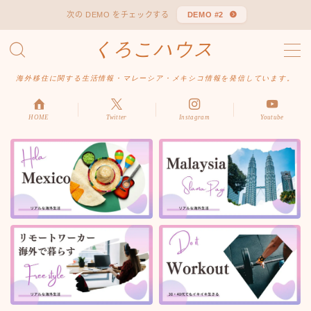
次の DEMO をチェックする
DEMO #2
くろこハウス
MENU
お問い合わせ
海外移住に関する生活情報・マレーシア・メキシコ情報を発信しています。
デモプリセット記事 #1
デモプリセット記事 Part04
デモプリセット記事 Part06
HOME
Twitter
Instagram
Youtube
プライバシーポリシー
利用規約／特定商取引法に基づく表記
有料記事の決済完了ページ
はじめての方へ