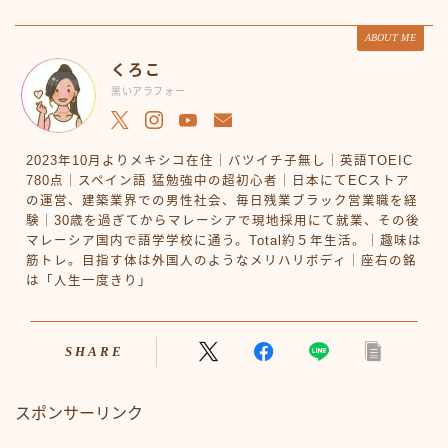
ABOUT ME
くろこ
黒いアラフォー
2023年10月よりメキシコ在住｜バツイチ子無し｜英語TOEIC
780点｜スペイン語 猛勉強中の超初心者｜日本にてECストア
の運営、建築業界での男性社会、毎日残業ブラック営業職を経
験｜30歳を過ぎてからマレーシアで現地採用にて就業、その後
マレーシア国内で語学学校に通う。Total約５年生活。｜趣味は
筋トレ。目指す体は外国人のようなメリハリボディ｜座右の銘
は「人生一度きり」
SHARE
スポンサーリンク