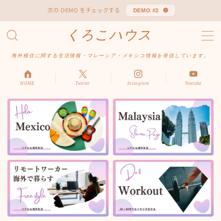
次の DEMO をチェックする
DEMO #2
くろこハウス
MENU
お問い合わせ
海外移住に関する生活情報・マレーシア・メキシコ情報を発信しています。
デモプリセット記事 #1
デモプリセット記事 Part04
デモプリセット記事 Part06
HOME
Twitter
Instagram
Youtube
プライバシーポリシー
利用規約／特定商取引法に基づく表記
有料記事の決済完了ページ
はじめての方へ