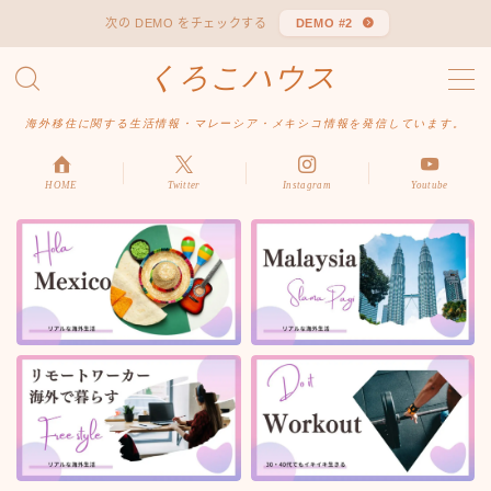
次の DEMO をチェックする
DEMO #2
くろこハウス
MENU
お問い合わせ
海外移住に関する生活情報・マレーシア・メキシコ情報を発信しています。
デモプリセット記事 #1
デモプリセット記事 Part04
デモプリセット記事 Part06
HOME
Twitter
Instagram
Youtube
プライバシーポリシー
利用規約／特定商取引法に基づく表記
有料記事の決済完了ページ
はじめての方へ