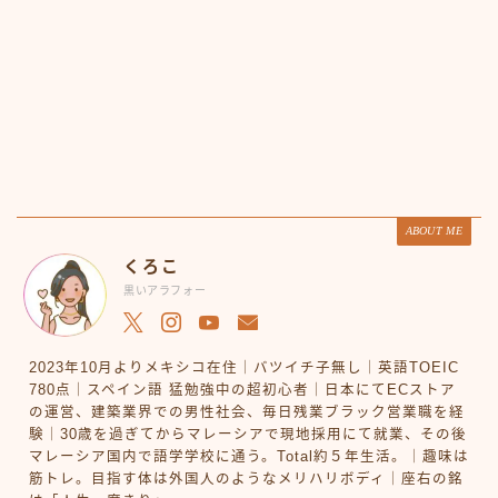
ABOUT ME
くろこ
黒いアラフォー
2023年10月よりメキシコ在住｜バツイチ子無し｜英語TOEIC
780点｜スペイン語 猛勉強中の超初心者｜日本にてECストア
の運営、建築業界での男性社会、毎日残業ブラック営業職を経
験｜30歳を過ぎてからマレーシアで現地採用にて就業、その後
マレーシア国内で語学学校に通う。Total約５年生活。｜趣味は
筋トレ。目指す体は外国人のようなメリハリボディ｜座右の銘