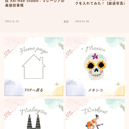
院 Aki Hair Studio：マレーシアの
クを入れてみた！【経過写真あ
美容院事情
2022.11.14
2020.01.08
美容
Follow Me
TOPへ戻る
メキシコ