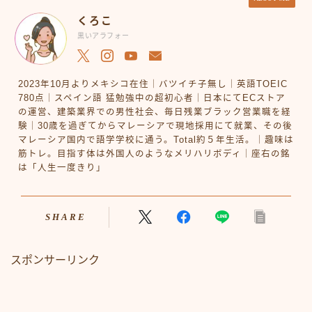
くろこ
黒いアラフォー
2023年10月よりメキシコ在住｜バツイチ子無し｜英語TOEIC
780点｜スペイン語 猛勉強中の超初心者｜日本にてECストア
の運営、建築業界での男性社会、毎日残業ブラック営業職を経
験｜30歳を過ぎてからマレーシアで現地採用にて就業、その後
マレーシア国内で語学学校に通う。Total約５年生活。｜趣味は
筋トレ。目指す体は外国人のようなメリハリボディ｜座右の銘
は「人生一度きり」
SHARE
スポンサーリンク