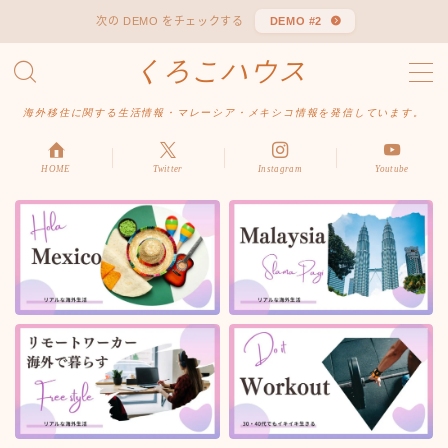
次の DEMO をチェックする
DEMO #2
くろこハウス
MENU
お問い合わせ
海外移住に関する生活情報・マレーシア・メキシコ情報を発信しています。
デモプリセット記事 #1
デモプリセット記事 Part04
デモプリセット記事 Part06
HOME
Twitter
Instagram
Youtube
プライバシーポリシー
利用規約／特定商取引法に基づく表記
有料記事の決済完了ページ
はじめての方へ